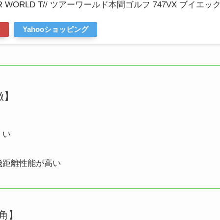
TOUR WORLD T// ツアーワールド本間ゴルフ 747VX ブイエッ
Yahooショッピング
徴】
くい
飛距離性能が高い
ト角】