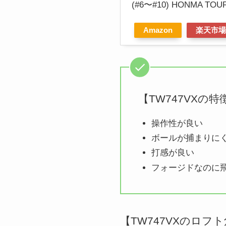
(#6〜#10) HONMA 
Amazon
楽天市場
【TW747VXの特
操作性が良い
ボールが捕まりに
打感が良い
フォージドなのに
【TW747VXのロフ