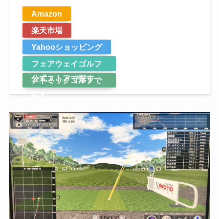
Amazon
楽天市場
Yahooショッピング
フェアウェイゴルフ
公式ストアで探す
アトミックゴルフで
探す