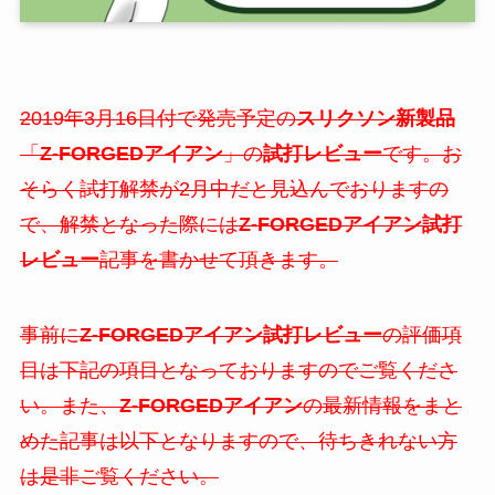
2019年3月16日付で発売予定の
スリクソン新製品
「
Z-FORGEDアイアン
」の
試打レビュー
です。お
そらく試打解禁が2月中だと見込んでおりますの
で、解禁となった際には
Z-FORGEDアイアン試打
レビュー
記事を書かせて頂きます。
事前に
Z-FORGEDアイアン試打レビュー
の評価項
目は下記の項目となっておりますのでご覧くださ
い。また、
Z-FORGEDアイアン
の最新情報をまと
めた記事は以下となりますので、待ちきれない方
は是非ご覧ください。