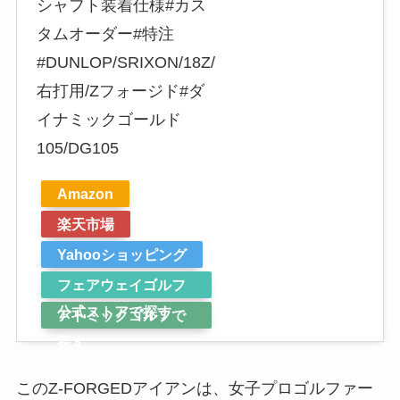
シャフト装着仕様#カス
タムオーダー#特注
#DUNLOP/SRIXON/18Z/
右打用/Zフォージド#ダ
イナミックゴールド
105/DG105
Amazon
楽天市場
Yahooショッピング
フェアウェイゴルフ
公式ストアで探す
アトミックゴルフで
探す
このZ-FORGEDアイアンは、女子プロゴルファー