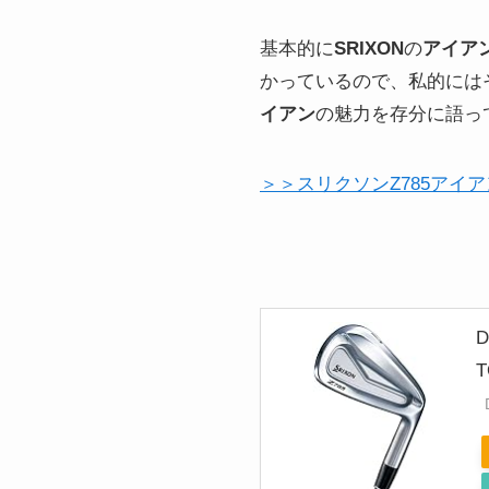
基本的に
SRIXON
の
アイア
かっているので、私的には
イアン
の魅力を存分に語っ
＞＞スリクソンZ785アイ
D