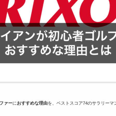
ファー
に
おすすめな理由
を、ベストスコア74のサラリーマ
。