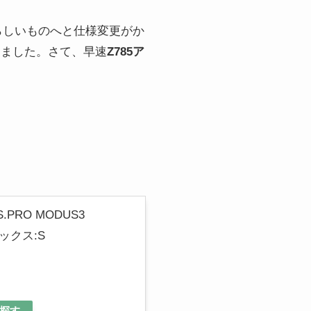
らしいものへと仕様変更がか
きました。さて、早速
Z785ア
.PRO MODUS3
レックス:S
探す