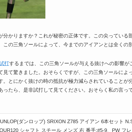
が分かりますか？これが秘密の正体です。この尖っている
。この三角ソールによって、今までのアイアンとは全くの
を試打
するまでは、この三角ソールが与える抜けへの影響が
て見て驚きました。おそらくですが、この三角ソールによ
す。とにかく抜けの時の抵抗が極力減らされていることが
あったら、是非試打して見てください。おそらく私の言っ
UNLOP(ダンロップ) SRIXON Z785 アイアン 6本セット N.S
TOUR120 シャフト スチール メンズ 右 番手:#5-9、PW フ