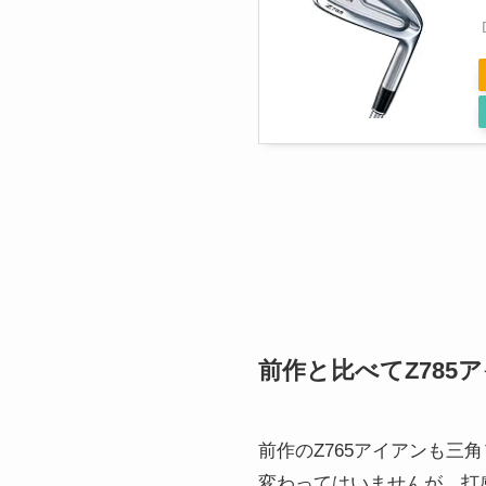
前作と比べてZ785
前作のZ765アイアンも三
変わってはいませんが、打