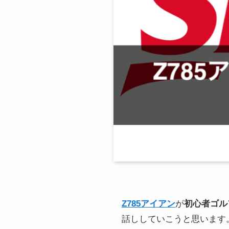
Z785アイアン
が
初心者ゴル
話ししていこうと思います