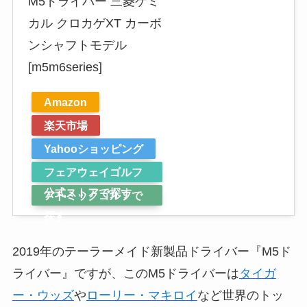
M5ドライバー 三菱ケミ
カル クロカゲXT カーボ
ンシャフトモデル
[m5m6series]
Amazon
楽天市場
Yahooショッピング
フェアウェイゴルフ
公式ストアで探す
アトミックゴルフで
探す
2019年のテーラーメイド新製品ドライバー『M5ド
ライバー』ですが、このM5ドライバーは
タイガ
ー・ウッズ
や
ローリー・マキロイ
など世界のトッ