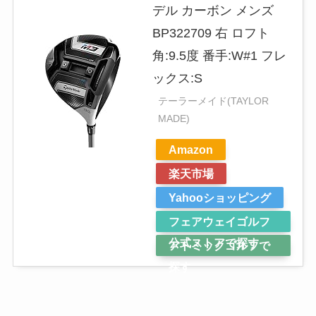
デル カーボン メンズ
BP322709 右 ロフト
角:9.5度 番手:W#1 フレ
ックス:S
テーラーメイド(TAYLOR
MADE)
Amazon
楽天市場
Yahooショッピング
フェアウェイゴルフ
公式ストアで探す
アトミックゴルフで
探す