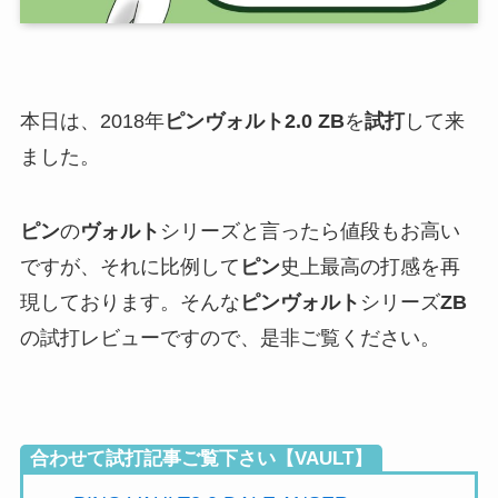
本日は、
2018年
ピンヴォルト
2.0 ZB
を
試打
して来
ました。
ピン
の
ヴォルト
シリーズと言ったら値段もお高い
ですが、それに比例して
ピン
史上最高の打感を再
現しております。そんな
ピンヴォルト
シリーズ
ZB
の試打レビューですので、是非ご覧ください。
合わせて試打記事ご覧下さい【VAULT】