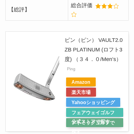
総合評価
【総評】
ピン（ピン） VAULT2.0
ZB PLATINUM (ロフト3
度) （３４．０/Men’s）
Ping
Amazon
楽天市場
Yahooショッピング
フェアウェイゴルフ
公式ストアで探す
アトミックゴルフで
探す