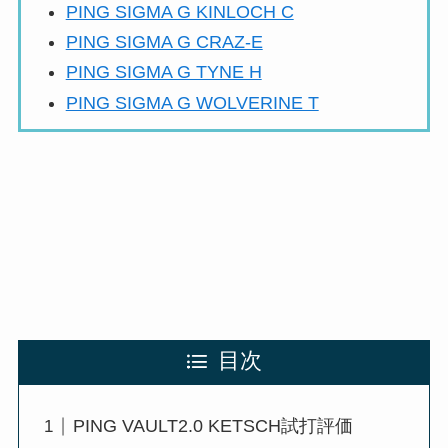
PING SIGMA G KINLOCH C
PING SIGMA G CRAZ-E
PING SIGMA G TYNE H
PING SIGMA G WOLVERINE T
目次
PING VAULT2.0 KETSCH試打評価