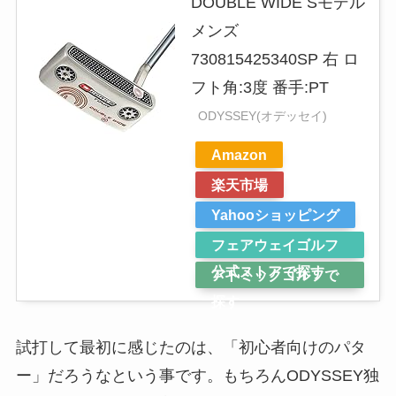
DOUBLE WIDE Sモデル
メンズ
730815425340SP 右 ロ
フト角:3度 番手:PT
ODYSSEY(オデッセイ)
Amazon
楽天市場
Yahooショッピング
フェアウェイゴルフ
公式ストアで探す
アトミックゴルフで
探す
試打して最初に感じたのは、「初心者向けのパタ
ー」だろうなという事です。もちろんODYSSEY独