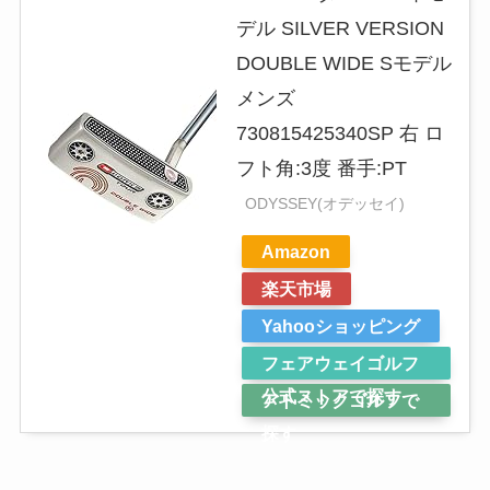
デル SILVER VERSION
DOUBLE WIDE Sモデル
メンズ
730815425340SP 右 ロ
フト角:3度 番手:PT
ODYSSEY(オデッセイ)
Amazon
楽天市場
Yahooショッピング
フェアウェイゴルフ
公式ストアで探す
アトミックゴルフで
探す