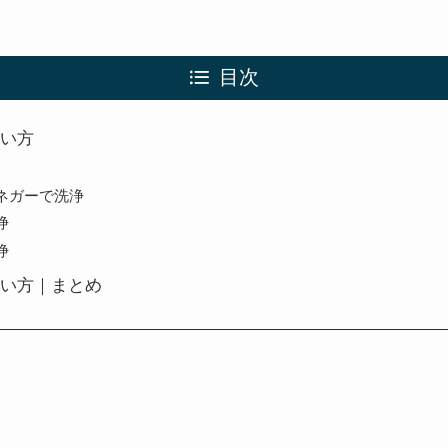
目次
い方
ネガーで洗浄
浄
浄
い方｜まとめ