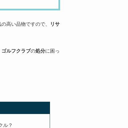
気の高い品物ですので、
リサ
、
ゴルフクラブ
の
処分
に困っ
クル？