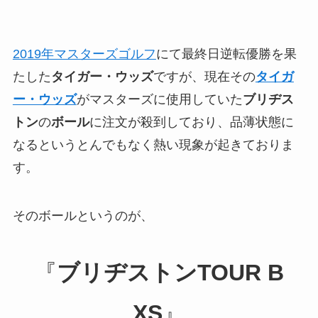
2019年マスターズゴルフ
にて最終日逆転優勝を果
たした
タイガー・ウッズ
ですが、現在その
タイガ
ー・ウッズ
がマスターズに使用していた
ブリヂス
トン
の
ボール
に注文が殺到しており、品薄状態に
なるというとんでもなく熱い現象が起きておりま
す。
そのボールというのが、
『
ブリヂストンTOUR B
XS
』