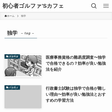
初心者ゴルファ'Sカフェ
ホーム
独学
独学
– tag –
医療事務資格の難易度調査〜独学
医療事務
で合格できるの？効率が良い勉強
法を紹介
行政書士試験は独学で合格が難し
行政書士
い理由〜効率が良い勉強法とおす
すめの学習方法