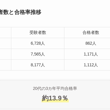
者数と合格率推移
受験者数
合格者数
6,728人
862人
7,565人
1,171人
8,177人
1,112人
20代の3カ年平均合格率
約13.9％