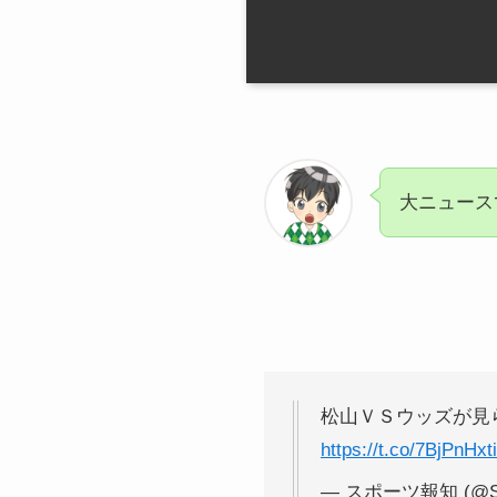
大ニュース
松山ＶＳウッズが見
https://t.co/7BjPnHxt
— スポーツ報知 (@Spo