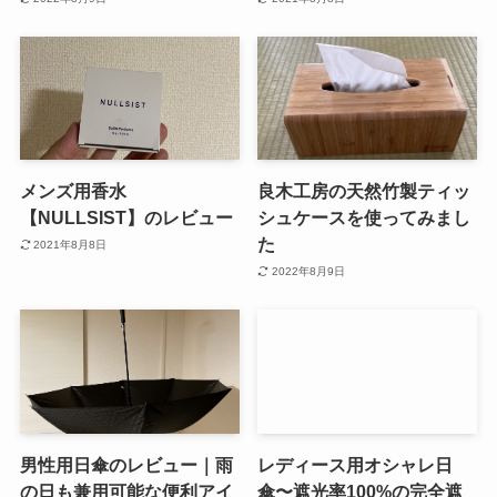
メンズ用香水
良木工房の天然竹製ティッ
【NULLSIST】のレビュー
シュケースを使ってみまし
た
2021年8月8日
2022年8月9日
男性用日傘のレビュー｜雨
レディース用オシャレ日
の日も兼用可能な便利アイ
傘〜遮光率100%の完全遮