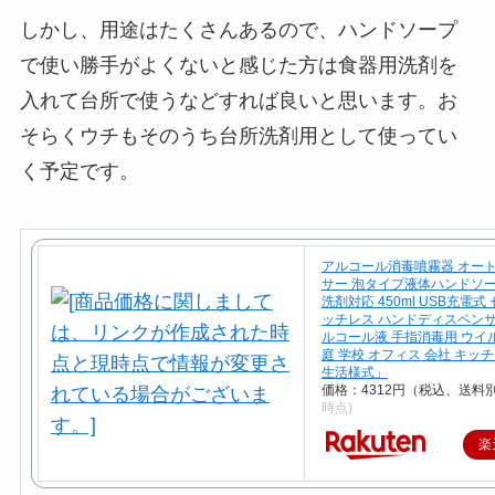
しかし、用途はたくさんあるので、ハンドソープ
で使い勝手がよくないと感じた方は食器用洗剤を
入れて台所で使うなどすれば良いと思います。お
そらくウチもそのうち台所洗剤用として使ってい
く予定です。
アルコール消毒噴霧器 オー
サー 泡タイプ液体ハンドソー
洗剤対応 450ml USB充電式
ッチレス ハンドディスペンサ
ルコール液 手指消毒用 ウイ
庭 学校 オフィス 会社 キッ
生活様式」
価格：4312円（税込、送料別
時点)
楽