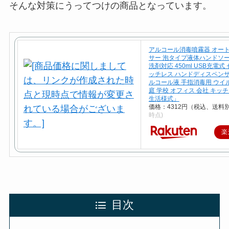
そんな対策にうってつけの商品となっています。
アルコール消毒噴霧器 オー
サー 泡タイプ液体ハンドソー
洗剤対応 450ml USB充電式
ッチレス ハンドディスペンサ
ルコール液 手指消毒用 ウイ
庭 学校 オフィス 会社 キッ
生活様式」
価格：4312円（税込、送料別
時点)
楽
目次