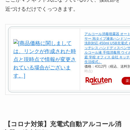
近づけるだけでくっつきます。
アルコール消毒噴霧器 オー
サー 泡タイプ液体ハンドソー
洗剤対応 450ml USB充電式
ッチレス ハンドディスペンサ
ルコール液 手指消毒用 ウイ
庭 学校 オフィス 会社 キッ
生活様式」
価格：4312円（税込、送料別
時点)
楽
【コロナ対策】充電式自動アルコール消