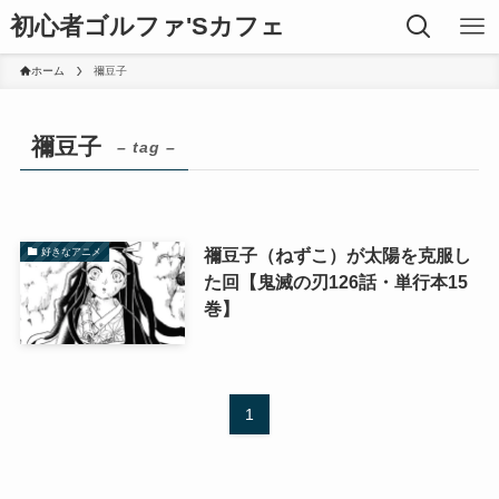
初心者ゴルファ'Sカフェ
ホーム
禰豆子
禰豆子
– tag –
禰豆子（ねずこ）が太陽を克服し
好きなアニメ
た回【鬼滅の刃126話・単行本15
巻】
1