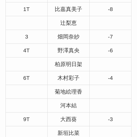
1T
比嘉真美子
-8
辻梨恵
3
畑岡奈紗
-7
4T
野澤真央
-6
柏原明日架
6T
木村彩子
-4
菊地絵理香
河本結
9T
大西葵
-3
新垣比菜