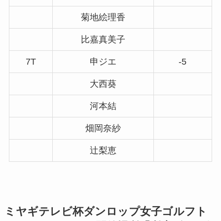
菊地絵理香
比嘉真美子
7T
申ジエ
-5
大西葵
河本結
畑岡奈紗
辻梨恵
ミヤギテレビ杯ダンロップ女子ゴルフト