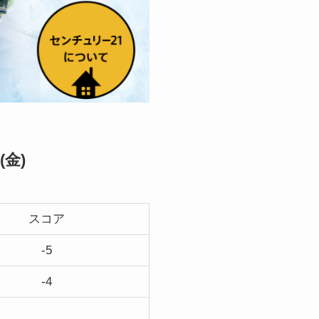
金)
スコア
-5
-4