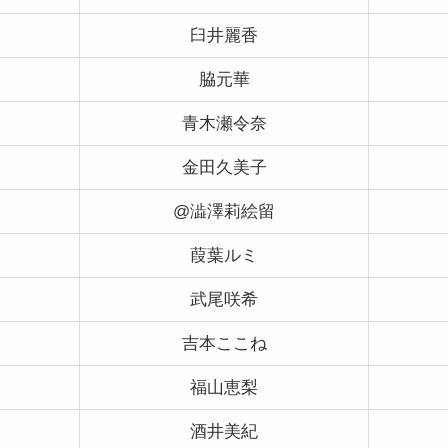
臼井麗香
脇元華
青木瀬令奈
金田久美子
@澁澤莉絵留
葭葉ルミ
武尾咲希
吉本ここね
福山恵梨
酒井美紀