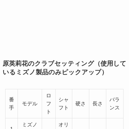
原英莉花のクラブセッティング（使用して
いるミズノ製品のみピックアップ）
ロ
番
シャ
バラ
モデル
フ
硬さ
長さ
手
フト
ンス
ト
ミズノ
オリ
1