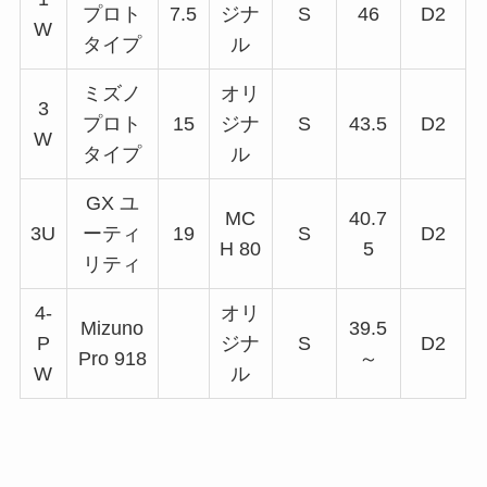
プロト
7.5
ジナ
S
46
D2
W
タイプ
ル
ミズノ
オリ
3
プロト
15
ジナ
S
43.5
D2
W
タイプ
ル
GX ユ
MC
40.7
3U
ーティ
19
S
D2
H 80
5
リティ
4-
オリ
Mizuno
39.5
P
ジナ
S
D2
Pro 918
～
W
ル